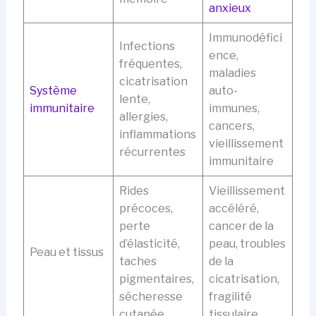
anxieux
Immunodéfici
Infections
ence,
fréquentes,
maladies
cicatrisation
Système
auto-
lente,
immunitaire
immunes,
allergies,
cancers,
inflammations
vieillissement
récurrentes
immunitaire
Rides
Vieillissement
précoces,
accéléré,
perte
cancer de la
d’élasticité,
peau, troubles
Peau et tissus
taches
de la
pigmentaires,
cicatrisation,
sécheresse
fragilité
cutanée
tissulaire