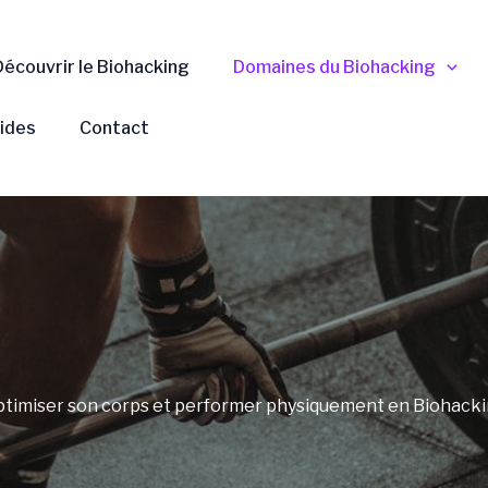
Découvrir le Biohacking
Domaines du Biohacking
uides
Contact
timiser son corps et performer physiquement en Biohack