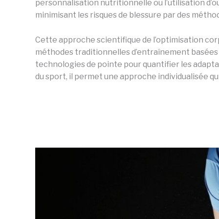
personnalisation nutritionnelle ou l’utilisation d’o
minimisant les risques de blessure par des métho
Cette approche scientifique de l’optimisation corp
méthodes traditionnelles d’entraînement basées s
technologies de pointe pour quantifier les adapta
du sport, il permet une approche individualisée q