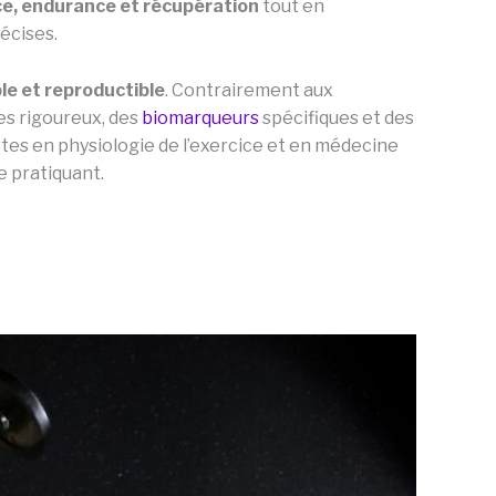
ce, endurance et récupération
tout en
écises.
e et reproductible
. Contrairement aux
es rigoureux, des
biomarqueurs
spécifiques et des
rtes en physiologie de l’exercice et en médecine
e pratiquant.