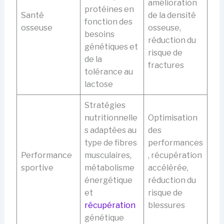
amélioration
protéines en
Santé
de la densité
fonction des
osseuse
osseuse,
besoins
réduction du
génétiques et
risque de
de la
fractures
tolérance au
lactose
Stratégies
nutritionnelle
Optimisation
s adaptées au
des
type de fibres
performances
Performance
musculaires,
, récupération
sportive
métabolisme
accélérée,
énergétique
réduction du
et
risque de
récupération
blessures
génétique