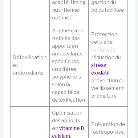
adapté, timing
gestion du
nutritionnel
poids facilitée
optimisé
Augmentatio
Protection
n ciblée des
cellulaire
apports en
renforcée,
antioxydants
Détoxification
réduction du
spécifiques,
et
stress
crucifères,
antioxydants
oxydatif
,
polyphénols
prévention du
selon la
vieillissement
capacité de
prématuré
détoxification
Optimisation
des apports
Prévention de
en
vitamine D
,
l’ostéoporose,
calcium
,