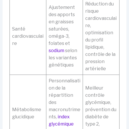
Réduction du
Ajustement
risque
des apports
cardiovasculai
en graisses
re,
Santé
saturées,
optimisation
cardiovasculai
oméga-3,
du profil
re
folates et
lipidique,
sodium
selon
contrôle de la
les variantes
pression
génétiques
artérielle
Personnalisati
on de la
Meilleur
répartition
contrôle
des
glycémique,
Métabolisme
macronutrime
prévention du
glucidique
nts,
index
diabète de
glycémique
type 2,