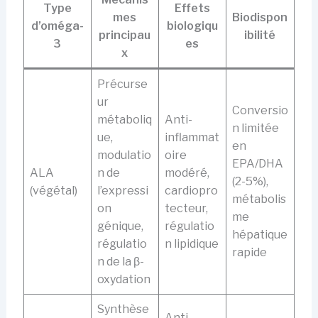
Type
Effets
mes
Biodispon
d’oméga-
biologiqu
principau
ibilité
3
es
x
Précurse
ur
Conversio
métaboliq
Anti-
n limitée
ue,
inflammat
en
modulatio
oire
EPA/DHA
ALA
n de
modéré,
(2-5%),
(végétal)
l’expressi
cardiopro
métabolis
on
tecteur,
me
génique,
régulatio
hépatique
régulatio
n lipidique
rapide
n de la β-
oxydation
Synthèse
Anti-