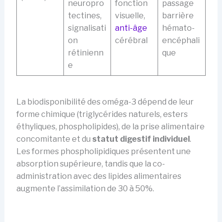
neuropro
fonction
passage
tectines,
visuelle,
barrière
signalisati
anti-âge
hémato-
on
cérébral
encéphali
rétinienn
que
e
La biodisponibilité des oméga-3 dépend de leur
forme chimique (triglycérides naturels, esters
éthyliques, phospholipides), de la prise alimentaire
concomitante et du
statut digestif individuel
.
Les formes phospholipidiques présentent une
absorption supérieure, tandis que la co-
administration avec des lipides alimentaires
augmente l’assimilation de 30 à 50%.