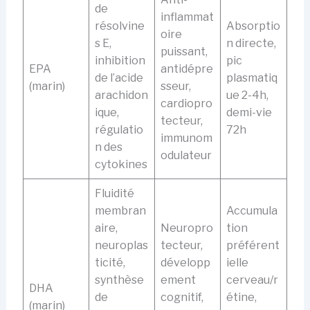
de
inflammat
résolvine
Absorptio
oire
s E,
n directe,
puissant,
inhibition
pic
EPA
antidépre
de l’acide
plasmatiq
(marin)
sseur,
arachidon
ue 2-4h,
cardiopro
ique,
demi-vie
tecteur,
régulatio
72h
immunom
n des
odulateur
cytokines
Fluidité
membran
Accumula
aire,
Neuropro
tion
neuroplas
tecteur,
préférent
ticité,
développ
ielle
synthèse
ement
cerveau/r
DHA
de
cognitif,
étine,
(marin)