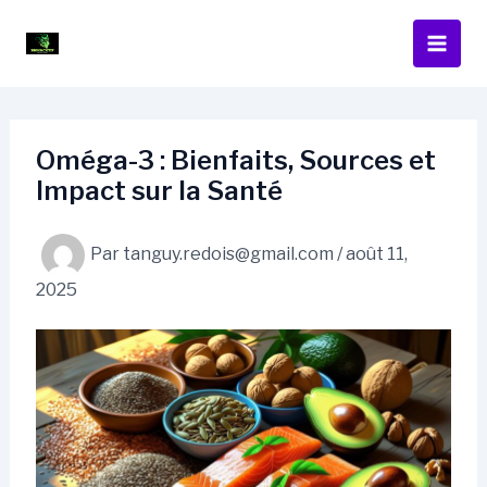
Aller
au
contenu
Oméga-3 : Bienfaits, Sources et
Impact sur la Santé
Par
tanguy.redois@gmail.com
/
août 11,
2025