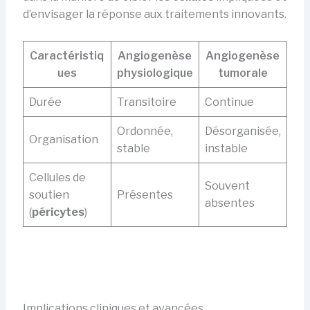
d’envisager la réponse aux traitements innovants.
Caractéristiq
Angiogenèse
Angiogenèse
ues
physiologique
tumorale
Durée
Transitoire
Continue
Ordonnée,
Désorganisée,
Organisation
stable
instable
Cellules de
Souvent
soutien
Présentes
absentes
(
péricytes
)
Implications cliniques et avancées