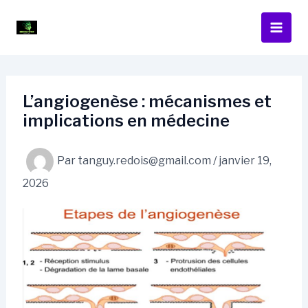
Aller
au
contenu
L’angiogenèse : mécanismes et
implications en médecine
Par
tanguy.redois@gmail.com
/
janvier 19,
2026